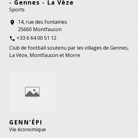
- Gennes - La Vèze
Sports
14, rue des Fontaines
location_on
25660 Montfaucon
+33 6 64 00 51 12
phone
Club de football soutenu par les villages de Gennes,
La Vèze, Montfaucon et Morre
GENN'ÉPI
Vie économique