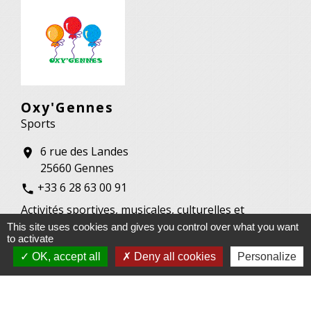
Oxy'Gennes
Sports
6 rue des Landes
location_on
25660 Gennes
+33 6 28 63 00 91
phone
Activités sportives, musicales, culturelles et
créatives Loisirs
This site uses cookies and gives you control over what you want
to activate
OK, accept all
Deny all cookies
Personalize