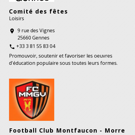
Comité des fêtes
Loisirs
9 rue des Vignes
location_on
25660 Gennes
+33 3 81 55 83 04
phone
Promouvoir, soutenir et favoriser les oeuvres
d'éducation populaire sous toutes leurs formes.
Football Club Montfaucon - Morre