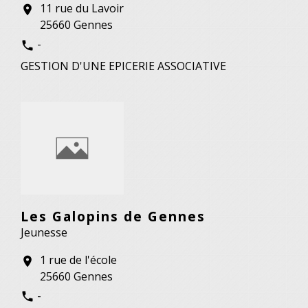
11 rue du Lavoir
location_on
25660 Gennes
-
phone
GESTION D'UNE EPICERIE ASSOCIATIVE
Les Galopins de Gennes
Jeunesse
1 rue de l'école
location_on
25660 Gennes
-
phone