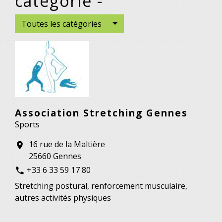
catégorie -
Toutes les catégories
Association Stretching Gennes
Sports
16 rue de la Maltière
location_on
25660 Gennes
+33 6 33 59 17 80
phone
Stretching postural, renforcement musculaire,
autres activités physiques