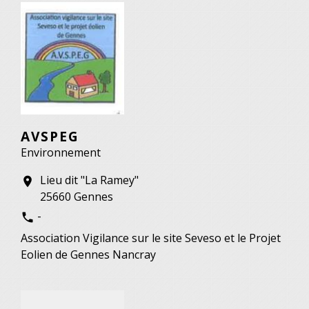
AVSPEG
Environnement
Lieu dit "La Ramey"
location_on
25660 Gennes
-
phone
Association Vigilance sur le site Seveso et le Projet
Eolien de Gennes Nancray