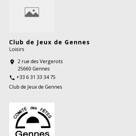
Club de Jeux de Gennes
Loisirs
2 rue des Vergerots
location_on
25660 Gennes
+33 6 31 33 34 75
phone
Club de Jeux de Gennes