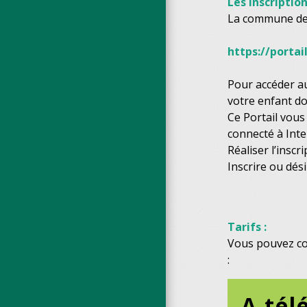
Les inscription
La commune de G
https://portai
Pour accéder au
votre enfant doi
Ce Portail vous
connecté à Inte
Réaliser l’inscr
Inscrire ou dési
Tarifs :
Vous pouvez con
:
A tél