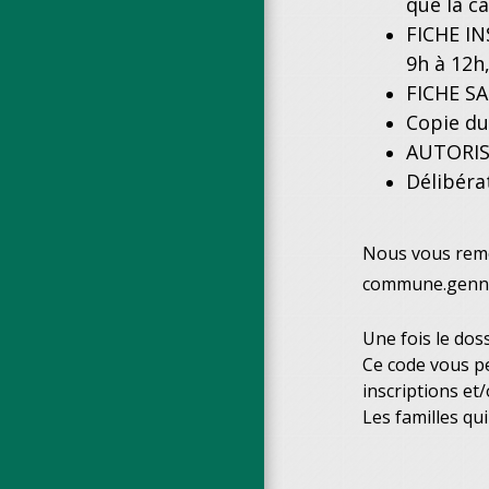
que la c
FICHE IN
9h à 12h
FICHE S
Copie du 
AUTORIS
Délibéra
Nous vous remer
commune.genne
Une fois le dos
Ce code vous pe
inscriptions et
Les familles qui