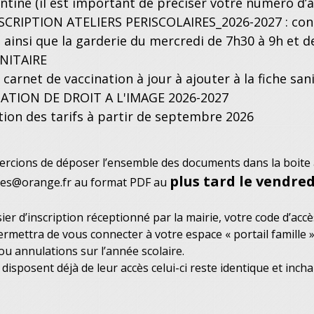
antine (il est important de préciser votre numéro d’a
SCRIPTION ATELIERS PERISCOLAIRES_2026-2027 : conc
, ainsi que la garderie du mercredi de 7h30 à 9h et 
ANITAIRE
carnet de vaccination à jour à ajouter à la fiche san
ATION DE DROIT A L'IMAGE 2026-2027
tion des tarifs à partir de septembre 2026
cions de déposer l’ensemble des documents dans la boite au
plus tard le vendredi
s@orange.fr au format PDF au
sier d’inscription réceptionné par la mairie, votre code d’ac
rmettra de vous connecter à votre espace « portail famille »
/ou annulations sur l’année scolaire.
 disposent déjà de leur accès celui-ci reste identique et inch