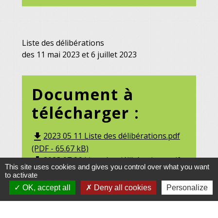
Liste des délibérations
des 11 mai 2023 et 6 juillet 2023
Document à
télécharger :
2023 05 11 Liste des délibérations.pdf
file_download
(PDF - 65.67 kB)
2023 07 06 Liste des délibérations.pdf
file_download
This site uses cookies and gives you control over what you want
(PDF - 189.72 kB)
to activate
OK, accept all
Deny all cookies
Personalize