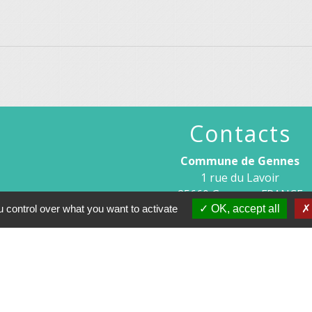
Contacts
Commune de Gennes
1 rue du Lavoir
25660 Gennes - FRANCE
 control over what you want to activate
OK, accept all
+33 3 81 55 75 32
Contact par formulaire
Horaires d’ouverture au publi
Le lundi après-midi : de 13h30 à 