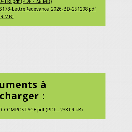
TRI.pdf (PDF - 2.8 MB)
178-LettreRedevance_2026-BD-251208.pdf
.39 MB)
uments à
écharger :
COMPOSTAGE.pdf (PDF - 238.09 kB)