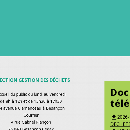
RECTION GESTION DES DÉCHETS
Doc
ccueil du public du lundi au vendredi
tél
de 8h à 12h et de 13h30 à 17h30
4 avenue Clemenceau à Besançon
Courrier
2026
file_download
4 rue Gabriel Plançon
DECHETS.
25 043 Besançon Cedex