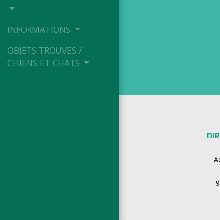
INFORMATIONS
OBJETS TROUVES /
CHIENS ET CHATS
DI
A
9