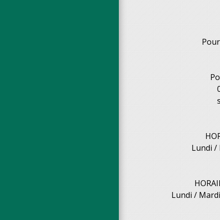
Pour
Po
HOR
Lundi /
HORAI
Lundi / Mardi