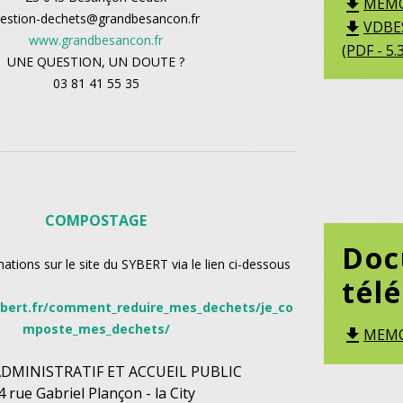
MEMO-
file_download
estion-dechets@grandbesancon.fr
VDBES
file_download
www.grandbesancon.fr
(PDF - 5
UNE QUESTION, UN DOUTE ?
03 81 41 55 35
COMPOSTAGE
Doc
ations sur le site du SYBERT via le lien ci-dessous
tél
bert.fr/comment_reduire_mes_dechets/je_co
mposte_mes_dechets/
MEMO_
file_download
ADMINISTRATIF ET ACCUEIL PUBLIC
4 rue Gabriel Plançon - la City