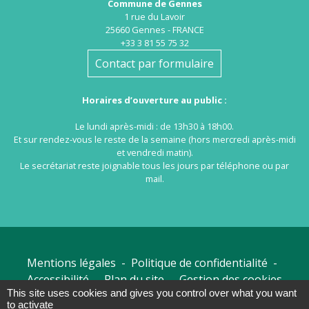
Commune de Gennes
1 rue du Lavoir
25660 Gennes - FRANCE
+33 3 81 55 75 32
Contact par formulaire
Horaires d’ouverture au public :
Le lundi après-midi : de 13h30 à 18h00.
Et sur rendez-vous le reste de la semaine (hors mercredi après-midi
et vendredi matin).
Le secrétariat reste joignable tous les jours par téléphone ou par
mail.
Mentions légales
-
Politique de confidentialité
-
Accessibilité
-
Plan du site
-
Gestion des cookies
This site uses cookies and gives you control over what you want
to activate