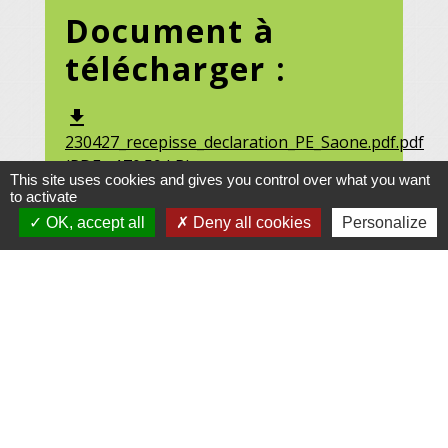
Document à
télécharger :
file_download
230427_recepisse_declaration_PE_Saone.pdf.pdf
(PDF - 170.59 kB)
This site uses cookies and gives you control over what you want
to activate
OK, accept all
Deny all cookies
Personalize
Récépissé de dépôt de dossier de déclaration
concernant le plan d'épandage des boues de la
station d'épuration de Saône
Document à
télécharger :