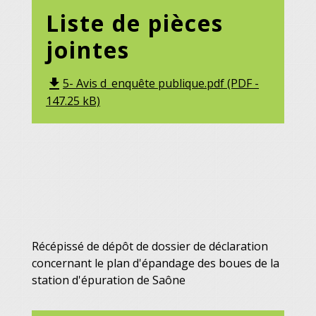
Liste de pièces
jointes
5- Avis d_enquête publique.pdf (PDF -
file_download
147.25 kB)
Récépissé de dépôt de dossier de déclaration
concernant le plan d'épandage des boues de la
station d'épuration de Saône