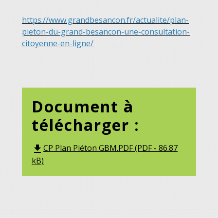
https://www.grandbesancon.fr/actualite/plan-
pieton-du-grand-besancon-une-consultation-
citoyenne-en-ligne/
Document à
télécharger :
CP Plan Piéton GBM.PDF (PDF - 86.87
file_download
kB)