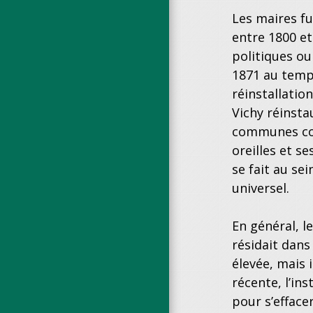
Les maires fu
entre 1800 et
politiques ou
1871 au temps
réinstallatio
Vichy réinsta
communes com
oreilles et s
se fait au se
universel.
En général, l
résidait dans
élevée, mais 
récente, l’ins
pour s’efface