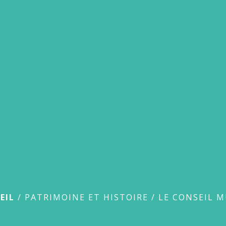
Le conseil municipal à tr
EIL
/
PATRIMOINE ET HISTOIRE
/
LE CONSEIL M