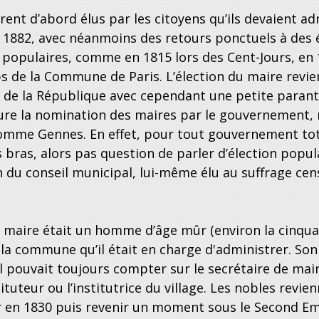
rent d’abord élus par les citoyens qu’ils devaient a
 1882, avec néanmoins des retours ponctuels à des 
 populaires, comme en 1815 lors des Cent-Jours, en 1
 de la Commune de Paris. L’élection du maire revien
n de la République avec cependant une petite paran
ure la nomination des maires par le gouvernement, m
me Gennes. En effet, pour tout gouvernement totalit
es bras, alors pas question de parler d’élection popul
in du conseil municipal, lui-même élu au suffrage cens
e maire était un homme d’âge mûr (environ la cinqua
 la commune qu’il était en charge d'administrer. Son 
il pouvait toujours compter sur le secrétaire de mair
tituteur ou l’institutrice du village. Les nobles revi
r en 1830 puis revenir un moment sous le Second Empi