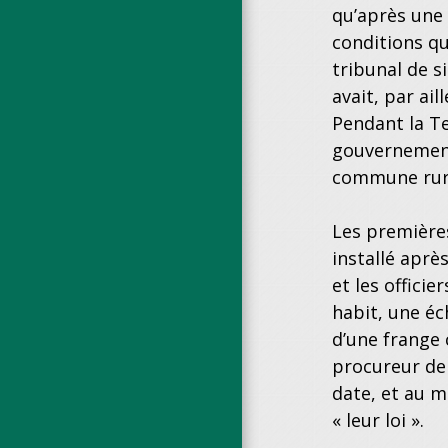
qu’après une 
conditions qu
tribunal de s
avait, par ai
Pendant la Te
gouvernement 
commune rura
Les premières
installé après
et les offici
habit, une éc
d’une frange 
procureur de 
date, et au m
« leur loi ».