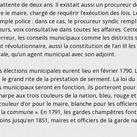
attente de deux ans. Il existait aussi un procureur
e le maire, chargé de requérir l’exécution des lois. 
imple police : dans ce cas, le procureur syndic rempli
lleurs, voix consultative dans toutes les affaires. Ce
rreur, les conseils municipaux comme les districts 
révolutionnaire, aussi la constitution de l’an III le
le, qu’un agent municipal avec son adjoint.
 élections municipales eurent lieu en février 1790
 le grand rite de la prestation de serment. La loi du 
ers municipaux seront en fonction, ils porteront pour
harpe aux trois couleurs de la nation, bleu, rouge e
couleur d’or pour le maire, blanche pour les officier
la commune ». En 1791, les gardes champêtres font l
oins jusqu’en 1851, maires et officiers de la garde na