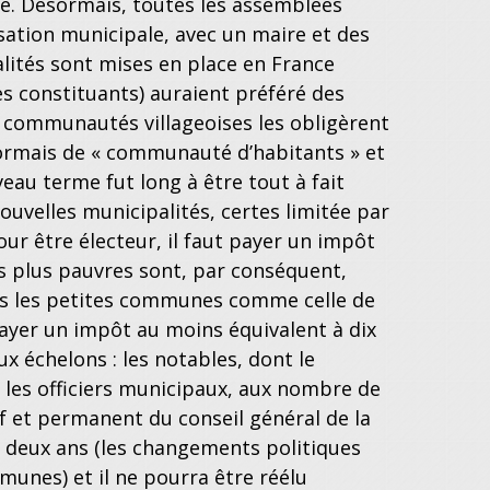
ée. Désormais, toutes les assemblées
sation municipale, avec un maire et des
alités sont mises en place en France
es constituants) auraient préféré des
communautés villageoises les obligèrent
sormais de « communauté d’habitants » et
eau terme fut long à être tout à fait
ouvelles municipalités, certes limitée par
pour être électeur, il faut payer un impôt
Les plus pauvres sont, par conséquent,
ans les petites communes comme celle de
 payer un impôt au moins équivalent à dix
x échelons : les notables, dont le
 les officiers municipaux, aux nombre de
if et permanent du conseil général de la
r deux ans (les changements politiques
nes) et il ne pourra être réélu