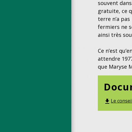
souvent dans 
gratuite, ce 
terre n’a pa
fermiers ne 
ainsi très so
Ce n’est qu’e
attendre 1977
que Maryse Mi
Docum
Le consei
file_download