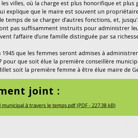
les villes, où la charge est plus honorifique et plus 
qui explique que le maire est souvent un propriétaire
s le temps de se charger d’autres fonctions, et, j
sont pas suffisamment instruits pour administrer l
uvent l’affaire d’une famille distinguée par sa riche
n 1945 que les femmes seront admises à administrer 
 pour que soit élue la première conseillère municip
llet soit la première femme à être élue maire de G
ent joint :
l municipal à travers le temps.pdf (PDF - 227.38 kB)