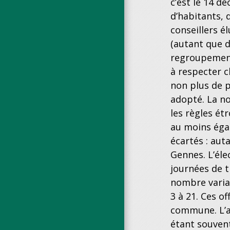
c’est le 14 d
d’habitants, 
conseillers é
(autant que d
regroupement
à respecter 
non plus de p
adopté. La no
les règles ét
au moins égal
écartés : au
Gennes. L’éle
journées de t
nombre variai
3 à 21. Ces o
commune. L’ag
étant souven