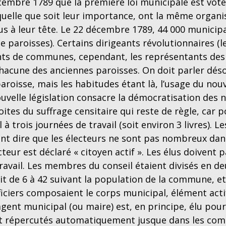
écembre 1789 que la première loi municipale est vot
quelle que soit leur importance, ont la même organi
lus à leur tête. Le 22 décembre 1789, 44 000 municip
e paroisses). Certains dirigeants révolutionnaires (l
s de communes, cependant, les représentants des 
chacune des anciennes paroisses. On doit parler dé
aroisse, mais les habitudes étant là, l’usage du nouv
uvelle législation consacre la démocratisation des n
roites du suffrage censitaire qui reste de règle, car 
 à trois journées de travail (soit environ 3 livres). 
tant dire que les électeurs ne sont pas nombreux d
cteur est déclaré « citoyen actif ». Les élus doivent
ravail. Les membres du conseil étaient divisés en deu
t de 6 à 42 suivant la population de la commune, et
fficiers composaient le corps municipal, élément act
ent municipal (ou maire) est, en principe, élu pou
t répercutés automatiquement jusque dans les commu