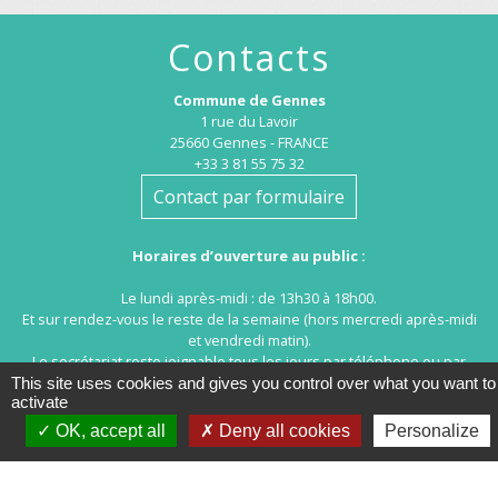
Contacts
Commune de Gennes
1 rue du Lavoir
25660 Gennes - FRANCE
+33 3 81 55 75 32
Contact par formulaire
Horaires d’ouverture au public :
Le lundi après-midi : de 13h30 à 18h00.
Et sur rendez-vous le reste de la semaine (hors mercredi après-midi
et vendredi matin).
Le secrétariat reste joignable tous les jours par téléphone ou par
mail.
This site uses cookies and gives you control over what you want to
activate
OK, accept all
Deny all cookies
Personalize