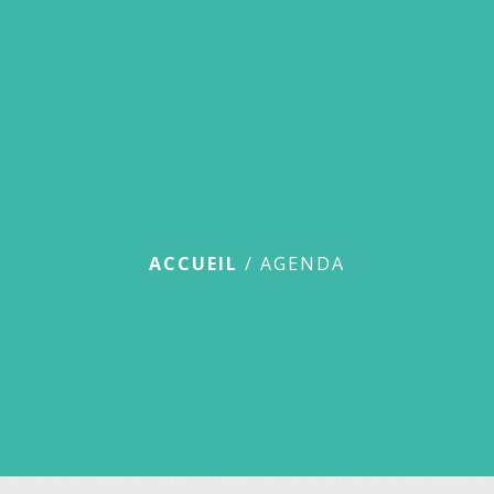
menu
Agenda
ACCUEIL
/
AGENDA