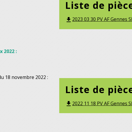
Liste de pièc
2023 03 30 PV AF Gennes SI
file_download
x 2022 :
du 18 novembre 2022 :
Liste de pièc
2022 11 18 PV AF Gennes SI
file_download