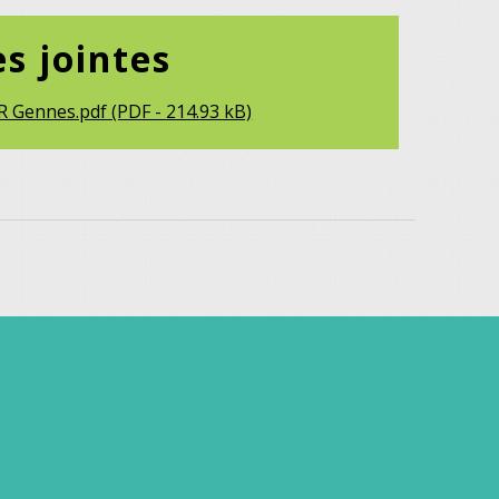
es jointes
R Gennes.pdf (PDF - 214.93 kB)