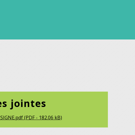
es jointes
SIGNE.pdf (PDF - 182.06 kB)