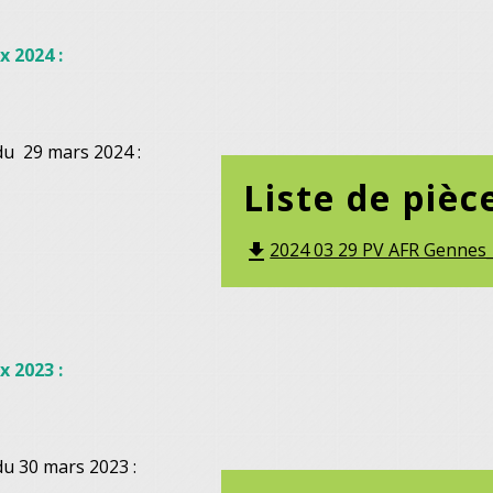
x 2024 :
du 29 mars 2024 :
Liste de pièc
2024 03 29 PV AFR Gennes_
file_download
x 2023 :
du 30 mars 2023 :