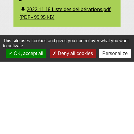
2022 11 18 Liste des délibérations.pdf
file_download
(PDF - 99.95 kB)
This site uses cookies and gives you control over what you want
to activate
OK, accept all
Deny all cookies
Personalize
Contacts
Commune de Gennes
1 rue du Lavoir
25660 Gennes - FRANCE
+33 3 81 55 75 32
Contact par formulaire