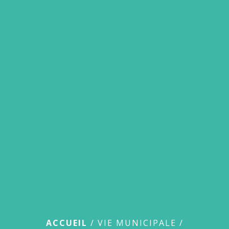
menu
Liste des
délibérations
ACCUEIL
/
VIE MUNICIPALE
/