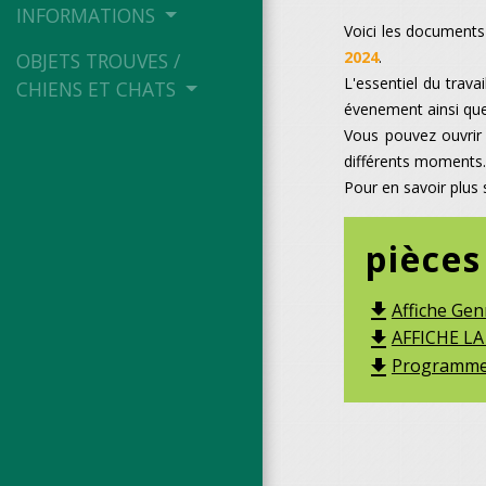
INFORMATIONS
Voici les documents
2024
.
OBJETS TROUVES /
L'essentiel du trava
CHIENS ET CHATS
évenement ainsi que 
Vous pouvez ouvrir 
différents moments
Pour en savoir plus 
pièces
Affiche Gen
file_download
AFFICHE LA
file_download
Programme s
file_download