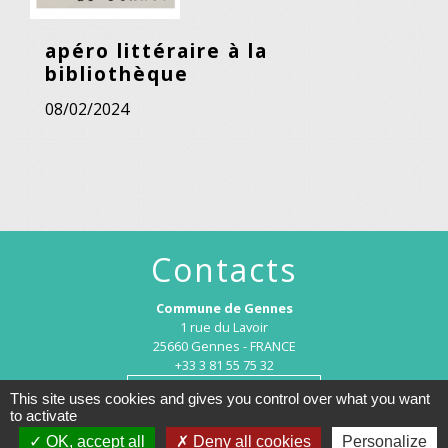
apéro littéraire à la
bibliothèque
08/02/2024
Contacts
Commune de Gennes
1 rue du Lavoir
25660 Gennes - FRANCE
+33 3 81 55 75 32
Contact par formulaire
This site uses cookies and gives you control over what you want
to activate
OK, accept all
Deny all cookies
Personalize
Horaires d’ouverture au public :